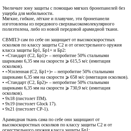
Увеличьте зону защиты с помощью мягких бронепанелей без
ущерба для мобильности.
Мягкие, гибкие, лёгкие и плавучие, эти бронепанели
изготовлены из передового сверхвысокомолекулярного
полиэтилена, либо из новой передовой арамидной ткани.
СВМПЭ сам по себе он защищает от высокоскоростных
осколков по классу защиты С2 и от огнестрельного оружия
класса защиты Бр1, Бр1+ и Бр2:
• «Стандарт (С2, Бр1)» – непробитие 50% стальными
шариками 6,35 мм на скорости ⩾ 615,5 м/с (имитация
осколков).
• «Усиленная (С2, Бр1+)» – непробитие 50% стальными
шариками 6,35 мм на скорости ⩾ 658 м/с (имитация осколков).
• «Стандарт (С2, Бр2)» – непробитие 50% стальными
шариками 6,35 мм на скорости ⩾ 730,9 м/с (имитация
осколков).
• 9х18 (пистолет ПМ).
• 9х19 (пистолет Glock 17).
• 9х21 (пистолет СР-1).
Арамидная ткань сама по себе они защищают от
высокоскоростных осколков по классу защиты С2 и от
огнестрельного оружия класса защиты Бр1: