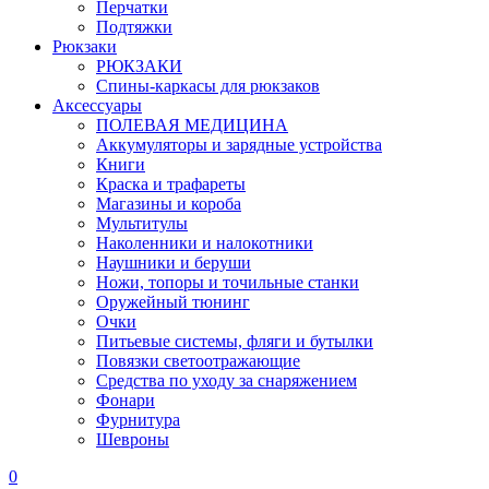
Перчатки
Подтяжки
Рюкзаки
РЮКЗАКИ
Спины-каркасы для рюкзаков
Аксессуары
ПОЛЕВАЯ МЕДИЦИНА
Аккумуляторы и зарядные устройства
Книги
Краска и трафареты
Магазины и короба
Мультитулы
Наколенники и налокотники
Наушники и беруши
Ножи, топоры и точильные станки
Оружейный тюнинг
Очки
Питьевые системы, фляги и бутылки
Повязки светоотражающие
Средства по уходу за снаряжением
Фонари
Фурнитура
Шевроны
0