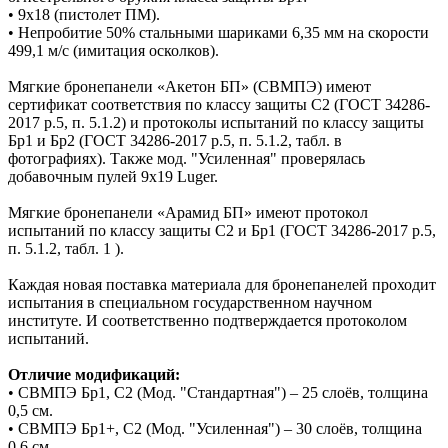
• 9х18 (пистолет ПМ).
• Непробитие 50% стальными шариками 6,35 мм на скорости
499,1 м/с (имитация осколков).
Мягкие бронепанели «Акетон БП» (СВМПЭ) имеют
сертификат соответствия по классу защиты С2 (ГОСТ 34286-
2017 р.5, п. 5.1.2) и протоколы испытаний по классу защиты
Бр1 и Бр2 (ГОСТ 34286-2017 р.5, п. 5.1.2, табл. в
фотографиях). Также мод. "Усиленная" проверялась
добавочным пулей 9х19 Luger.
Мягкие бронепанели «Арамид БП» имеют протокол
испытаний по классу защиты С2 и Бр1 (ГОСТ 34286-2017 р.5,
п. 5.1.2, табл. 1 ).
Каждая новая поставка материала для бронепанелей проходит
испытания в специальном государственном научном
институте. И соответственно подтверждается протоколом
испытаний.
Отличие модификаций:
• СВМПЭ Бр1, С2 (Мод. "Стандартная") – 25 слоёв, толщина
0,5 см.
• СВМПЭ Бр1+, С2 (Мод. "Усиленная") – 30 слоёв, толщина
0,6 см.