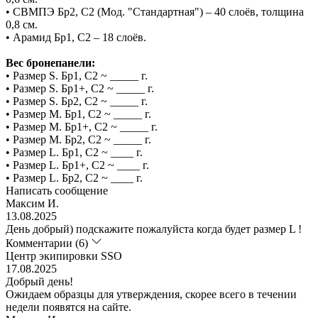
• СВМПЭ Бр2, С2 (Мод. "Стандартная") – 40 слоёв, толщина
0,8 см.
• Арамид Бр1, С2 – 18 слоёв.
Вес бронепанели:
• Размер S. Бр1, С2 ~ _____ г.
• Размер S. Бр1+, С2 ~ _____ г.
• Размер S. Бр2, С2 ~ _____ г.
• Размер M. Бр1, С2 ~ _____ г.
• Размер M. Бр1+, С2 ~ _____ г.
• Размер M. Бр2, С2 ~ _____ г.
• Размер L. Бр1, С2 ~ ____ г.
• Размер L. Бр1+, С2 ~ ____ г.
• Размер L. Бр2, С2 ~ ____ г.
Написать сообщение
Максим И.
13.08.2025
День добрый) подскажите пожалуйста когда будет размер L !
Комментарии (6)
Центр экипировки SSO
17.08.2025
Добрый день!
Ожидаем образцы для утверждения, скорее всего в течении
недели появятся на сайте.