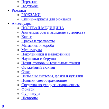
Перчатки
Подтяжки
Рюкзаки
РЮКЗАКИ
Спины-каркасы для рюкзаков
Аксессуары
ПОЛЕВАЯ МЕДИЦИНА
Аккумуляторы и зарядные устройства
Книги
Краска и трафареты
Магазины и короба
Мультитулы
Наколенники и налокотники
Наушники и беруши
Ножи, топоры и точильные станки
Оружейный тюнинг
Очки
Питьевые системы, фляги и бутылки
Повязки светоотражающие
Средства по уходу за снаряжением
Фонари
Фурнитура
Шевроны
0