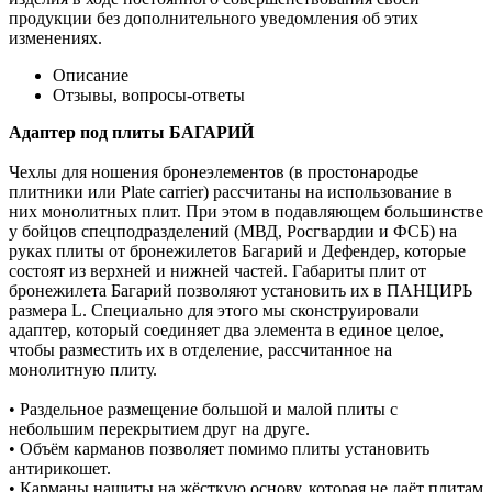
продукции без дополнительного уведомления об этих
изменениях.
Описание
Отзывы, вопросы-ответы
Адаптер под плиты БАГАРИЙ
Чехлы для ношения бронеэлементов (в простонародье
плитники или Plate carrier) рассчитаны на использование в
них монолитных плит. При этом в подавляющем большинстве
у бойцов спецподразделений (МВД, Росгвардии и ФСБ) на
руках плиты от бронежилетов Багарий и Дефендер, которые
состоят из верхней и нижней частей. Габариты плит от
бронежилета Багарий позволяют установить их в ПАНЦИРЬ
размера L. Специально для этого мы сконструировали
адаптер, который соединяет два элемента в единое целое,
чтобы разместить их в отделение, рассчитанное на
монолитную плиту.
• Раздельное размещение большой и малой плиты с
небольшим перекрытием друг на друге.
• Объём карманов позволяет помимо плиты установить
антирикошет.
• Карманы нашиты на жёсткую основу, которая не даёт плитам