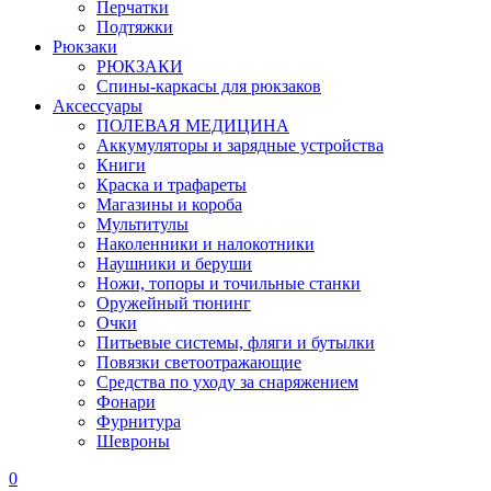
Перчатки
Подтяжки
Рюкзаки
РЮКЗАКИ
Спины-каркасы для рюкзаков
Аксессуары
ПОЛЕВАЯ МЕДИЦИНА
Аккумуляторы и зарядные устройства
Книги
Краска и трафареты
Магазины и короба
Мультитулы
Наколенники и налокотники
Наушники и беруши
Ножи, топоры и точильные станки
Оружейный тюнинг
Очки
Питьевые системы, фляги и бутылки
Повязки светоотражающие
Средства по уходу за снаряжением
Фонари
Фурнитура
Шевроны
0