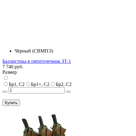
Чёрный (СВМПЭ)
Баллистика в пятиточечник ЗТ-1
7 740 руб.
Размер
Бр1, С2
Бр1+, С2
Бр2, С2
Купить