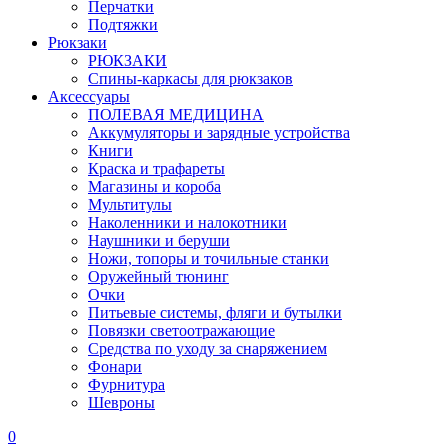
Перчатки
Подтяжки
Рюкзаки
РЮКЗАКИ
Спины-каркасы для рюкзаков
Аксессуары
ПОЛЕВАЯ МЕДИЦИНА
Аккумуляторы и зарядные устройства
Книги
Краска и трафареты
Магазины и короба
Мультитулы
Наколенники и налокотники
Наушники и беруши
Ножи, топоры и точильные станки
Оружейный тюнинг
Очки
Питьевые системы, фляги и бутылки
Повязки светоотражающие
Средства по уходу за снаряжением
Фонари
Фурнитура
Шевроны
0