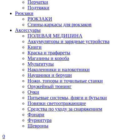
Перчатки
Подтяжки
Рюкзаки
РЮКЗАКИ
Спины-каркасы для рюкзаков
Аксессуары
ПОЛЕВАЯ МЕДИЦИНА
Аккумуляторы и зарядные устройства
Книги
Краска и трафареты
Магазины и короба
Мультитулы
Наколенники и налокотники
Наушники и беруши
Ножи, топоры и точильные станки
Оружейный тюнинг
Очки
Питьевые системы, фляги и бутылки
Повязки светоотражающие
Средства по уходу за снаряжением
Фонари
Фурнитура
Шевроны
0