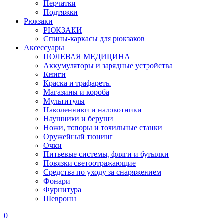
Перчатки
Подтяжки
Рюкзаки
РЮКЗАКИ
Спины-каркасы для рюкзаков
Аксессуары
ПОЛЕВАЯ МЕДИЦИНА
Аккумуляторы и зарядные устройства
Книги
Краска и трафареты
Магазины и короба
Мультитулы
Наколенники и налокотники
Наушники и беруши
Ножи, топоры и точильные станки
Оружейный тюнинг
Очки
Питьевые системы, фляги и бутылки
Повязки светоотражающие
Средства по уходу за снаряжением
Фонари
Фурнитура
Шевроны
0