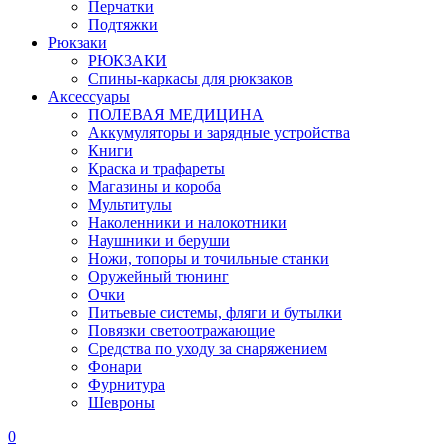
Перчатки
Подтяжки
Рюкзаки
РЮКЗАКИ
Спины-каркасы для рюкзаков
Аксессуары
ПОЛЕВАЯ МЕДИЦИНА
Аккумуляторы и зарядные устройства
Книги
Краска и трафареты
Магазины и короба
Мультитулы
Наколенники и налокотники
Наушники и беруши
Ножи, топоры и точильные станки
Оружейный тюнинг
Очки
Питьевые системы, фляги и бутылки
Повязки светоотражающие
Средства по уходу за снаряжением
Фонари
Фурнитура
Шевроны
0