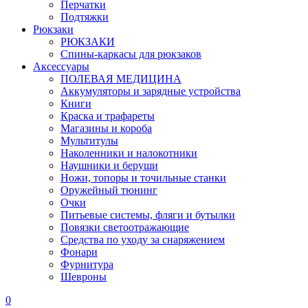
Перчатки
Подтяжки
Рюкзаки
РЮКЗАКИ
Спины-каркасы для рюкзаков
Аксессуары
ПОЛЕВАЯ МЕДИЦИНА
Аккумуляторы и зарядные устройства
Книги
Краска и трафареты
Магазины и короба
Мультитулы
Наколенники и налокотники
Наушники и беруши
Ножи, топоры и точильные станки
Оружейный тюнинг
Очки
Питьевые системы, фляги и бутылки
Повязки светоотражающие
Средства по уходу за снаряжением
Фонари
Фурнитура
Шевроны
0