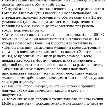
• Чтобы вырвать аптечку из туннеля, необходимо дёрнуть её за
одно из торчащих с обоих краёв ушек.
• С одной из сторон возле эластичного шнура в ремень вшито
D-кольцо для размещения карабина. После использования
аптечки для экономии времени и, чтобы не снимать РПС для
установки в туннель, она размещается на снаряжении за
карабин на Molle, либо на фастекс застёгивается ремень
вокруг пояса/через плечо.
• Аптечка застёгивается на молнию и раскрывается на 180°. С
обоих концов молнии вшита петля из окантовочной ленты,
которая позволяет с большим удобством её застёгивать.
• Для организации размещения медицины предусмотрены 3
кармана, к внешним стенкам которых нашиты 2 эластичные
ленты, разделённые на 8 ячеек разного размера. Чтобы
придать жёсткость и форму ячейкам, изнутри карманов с
обратной стороны эластичной ленты нашита ременная лента.
Также для максимального использования полезного
пространства в нижней части аптечки между двух концов
молнии на четырёх петлях размещается эластичный шнур для
фиксации жгута-турникета.
• С внешней стороны передней стенки аптечки пришита
липучка 5х5 см для размещения красного креста или
полумесяца.
• Сверху, снизу и на передней стенке туннеля нашиты ячейки
Molle для крепления дополнительного снаряжения. В первую