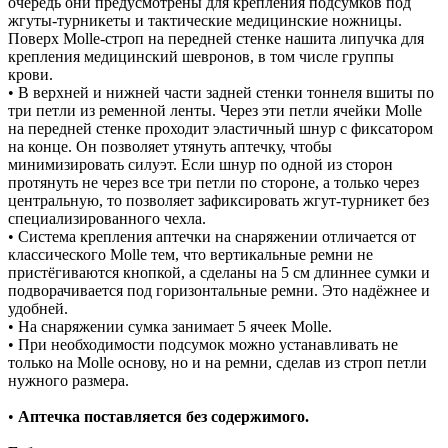
очередь они предусмотрены для крепления подсумков под
жгуты-турникеты и тактические медицинские ножницы.
Поверх Molle-строп на передней стенке нашита липучка для
крепления медицинский шевронов, в том числе группы
крови.
• В верхней и нижней части задней стенки тоннеля вшиты по
три петли из ременной ленты. Через эти петли ячейки Molle
на передней стенке проходит эластичный шнур с фиксатором
на конце. Он позволяет утянуть аптечку, чтобы
минимизировать силуэт. Если шнур по одной из сторон
протянуть не через все три петли по стороне, а только через
центральную, то позволяет зафиксировать жгут-турникет без
специализированного чехла.
• Система крепления аптечки на снаряжении отличается от
классического Molle тем, что вертикальные ремни не
пристёгиваются кнопкой, а сделаны на 5 см длиннее сумки и
подворачивается под горизонтальные ремни. Это надёжнее и
удобней.
• На снаряжении сумка занимает 5 ячеек Molle.
• При необходимости подсумок можно устанавливать не
только на Molle основу, но и на ремни, сделав из строп петли
нужного размера.
•
Аптечка поставляется без содержимого.