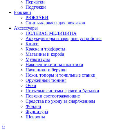
Перчатки
Подтяжки
Рюкзаки
РЮКЗАКИ
Спины-каркасы для рюкзаков
Аксессуары
ПОЛЕВАЯ МЕДИЦИНА
Аккумуляторы и зарядные устройства
Книги
Краска и трафареты
Магазины и короба
Мультитулы
Наколенники и налокотники
Наушники и беруши
Ножи, топоры и точильные станки
Оружейный тюнинг
Очки
Питьевые системы, фляги и бутылки
Повязки светоотражающие
Средства по уходу за снаряжением
Фонари
Фурнитура
Шевроны
0