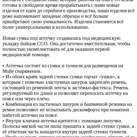
готовы в свободное время прорабатывать с нами новые
изделия от идеи до серийного производства, наши изделия всё
реже напоминают западные образцы и всё больше
приобретают свою уникальность. Изделия становятся всё
более универсальными в использовании.
Новая сумка под аптечку создавалась под медицинскую
укладку бойцов ССО. Она достаточно вместительная, чтобы
полностью укомплектовать её для оказания первой
медицинской помощи.
• Аптечка состоит из сумки и туннеля для размещения на
Molle снаряжении.
• Из обоих краёв задней стенки сумки торчат «ушки», к
которым с помочью эластичных шнуров закреплён ремень,
состоящий из ременной ленты и застёжки-фастекса. Ремень
регулируемый по длине и позволяет переносить аптечку на
поясе или через плечо.
• Комбинация из ластичных шнуров и башмачной резинки на
ремне позволяют не испытывать дискомфорта при ношении
набитой аптечки на поясе.
• Внутри клапана аптечка крепится с помощью липучки.
Полоска мягкой части липы пришита к задней стенке сумки, а
её ответная часть находится внутри задней стенки туннеля.