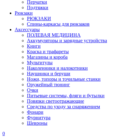
Перчатки
Подтяжки
Рюкзаки
РЮКЗАКИ
Спины-каркасы для рюкзаков
Аксессуары
ПОЛЕВАЯ МЕДИЦИНА
Аккумуляторы и зарядные устройства
Книги
Краска и трафареты
Магазины и короба
Мультитулы
Наколенники и налокотники
Наушники и беруши
Ножи, топоры и точильные станки
Оружейный тюнинг
Очки
Питьевые системы, фляги и бутылки
Повязки светоотражающие
Средства по уходу за снаряжением
Фонари
Фурнитура
Шевроны
0