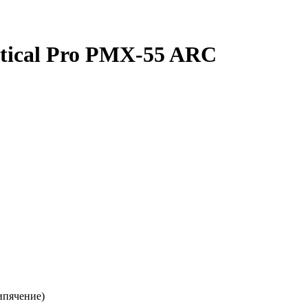
ical Pro PMX-55 ARC
ипячение)