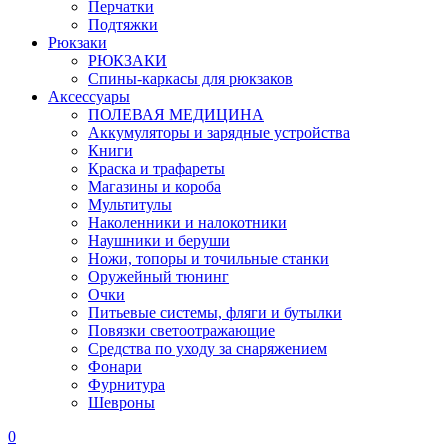
Перчатки
Подтяжки
Рюкзаки
РЮКЗАКИ
Спины-каркасы для рюкзаков
Аксессуары
ПОЛЕВАЯ МЕДИЦИНА
Аккумуляторы и зарядные устройства
Книги
Краска и трафареты
Магазины и короба
Мультитулы
Наколенники и налокотники
Наушники и беруши
Ножи, топоры и точильные станки
Оружейный тюнинг
Очки
Питьевые системы, фляги и бутылки
Повязки светоотражающие
Средства по уходу за снаряжением
Фонари
Фурнитура
Шевроны
0