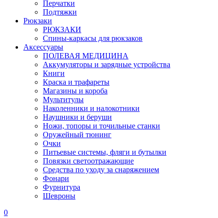
Перчатки
Подтяжки
Рюкзаки
РЮКЗАКИ
Спины-каркасы для рюкзаков
Аксессуары
ПОЛЕВАЯ МЕДИЦИНА
Аккумуляторы и зарядные устройства
Книги
Краска и трафареты
Магазины и короба
Мультитулы
Наколенники и налокотники
Наушники и беруши
Ножи, топоры и точильные станки
Оружейный тюнинг
Очки
Питьевые системы, фляги и бутылки
Повязки светоотражающие
Средства по уходу за снаряжением
Фонари
Фурнитура
Шевроны
0