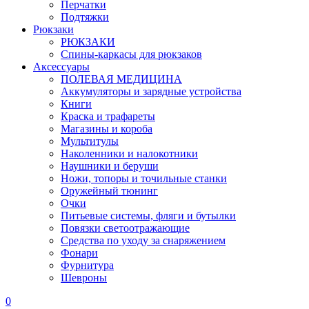
Перчатки
Подтяжки
Рюкзаки
РЮКЗАКИ
Спины-каркасы для рюкзаков
Аксессуары
ПОЛЕВАЯ МЕДИЦИНА
Аккумуляторы и зарядные устройства
Книги
Краска и трафареты
Магазины и короба
Мультитулы
Наколенники и налокотники
Наушники и беруши
Ножи, топоры и точильные станки
Оружейный тюнинг
Очки
Питьевые системы, фляги и бутылки
Повязки светоотражающие
Средства по уходу за снаряжением
Фонари
Фурнитура
Шевроны
0