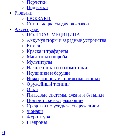
Перчатки
Подтяжки
Рюкзаки
РЮКЗАКИ
Спины-каркасы для рюкзаков
Аксессуары
ПОЛЕВАЯ МЕДИЦИНА
Аккумуляторы и зарядные устройства
Книги
Краска и трафареты
Магазины и короба
Мультитулы
Наколенники и налокотники
Наушники и беруши
Ножи, топоры и точильные станки
Оружейный тюнинг
Очки
Питьевые системы, фляги и бутылки
Повязки светоотражающие
Средства по уходу за снаряжением
Фонари
Фурнитура
Шевроны
0