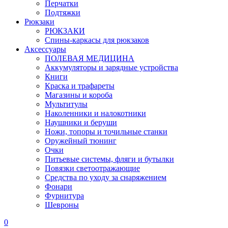
Перчатки
Подтяжки
Рюкзаки
РЮКЗАКИ
Спины-каркасы для рюкзаков
Аксессуары
ПОЛЕВАЯ МЕДИЦИНА
Аккумуляторы и зарядные устройства
Книги
Краска и трафареты
Магазины и короба
Мультитулы
Наколенники и налокотники
Наушники и беруши
Ножи, топоры и точильные станки
Оружейный тюнинг
Очки
Питьевые системы, фляги и бутылки
Повязки светоотражающие
Средства по уходу за снаряжением
Фонари
Фурнитура
Шевроны
0