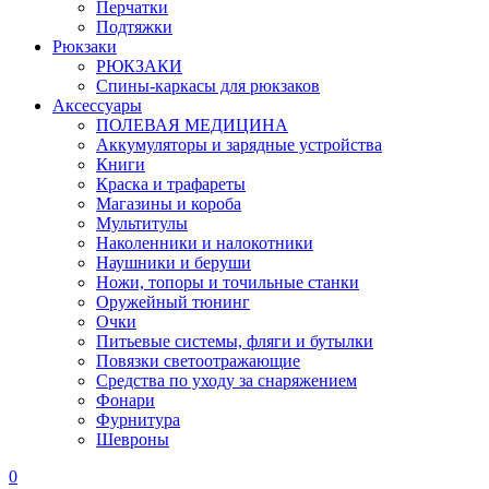
Перчатки
Подтяжки
Рюкзаки
РЮКЗАКИ
Спины-каркасы для рюкзаков
Аксессуары
ПОЛЕВАЯ МЕДИЦИНА
Аккумуляторы и зарядные устройства
Книги
Краска и трафареты
Магазины и короба
Мультитулы
Наколенники и налокотники
Наушники и беруши
Ножи, топоры и точильные станки
Оружейный тюнинг
Очки
Питьевые системы, фляги и бутылки
Повязки светоотражающие
Средства по уходу за снаряжением
Фонари
Фурнитура
Шевроны
0