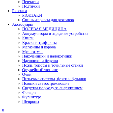
Перчатки
Подтяжки
Рюкзаки
РЮКЗАКИ
Спины-каркасы для рюкзаков
Аксессуары
ПОЛЕВАЯ МЕДИЦИНА
Аккумуляторы и зарядные устройства
Книги
Краска и трафареты
Магазины и короба
Мультитулы
Наколенники и налокотники
Наушники и беруши
Ножи, топоры и точильные станки
Оружейный тюнинг
Очки
Питьевые системы, фляги и бутылки
Повязки светоотражающие
Средства по уходу за снаряжением
Фонари
Фурнитура
Шевроны
0