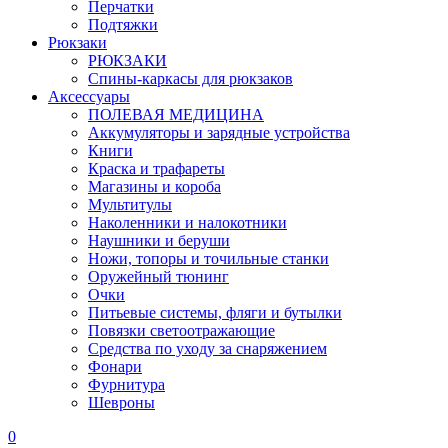
Перчатки
Подтяжки
Рюкзаки
РЮКЗАКИ
Спины-каркасы для рюкзаков
Аксессуары
ПОЛЕВАЯ МЕДИЦИНА
Аккумуляторы и зарядные устройства
Книги
Краска и трафареты
Магазины и короба
Мультитулы
Наколенники и налокотники
Наушники и беруши
Ножи, топоры и точильные станки
Оружейный тюнинг
Очки
Питьевые системы, фляги и бутылки
Повязки светоотражающие
Средства по уходу за снаряжением
Фонари
Фурнитура
Шевроны
0