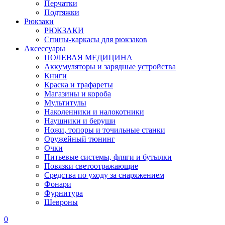
Перчатки
Подтяжки
Рюкзаки
РЮКЗАКИ
Спины-каркасы для рюкзаков
Аксессуары
ПОЛЕВАЯ МЕДИЦИНА
Аккумуляторы и зарядные устройства
Книги
Краска и трафареты
Магазины и короба
Мультитулы
Наколенники и налокотники
Наушники и беруши
Ножи, топоры и точильные станки
Оружейный тюнинг
Очки
Питьевые системы, фляги и бутылки
Повязки светоотражающие
Средства по уходу за снаряжением
Фонари
Фурнитура
Шевроны
0