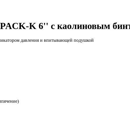
ACK-K 6'' с каолиновым бин
пликатором давления и впитывающей подушкой
ипячение)