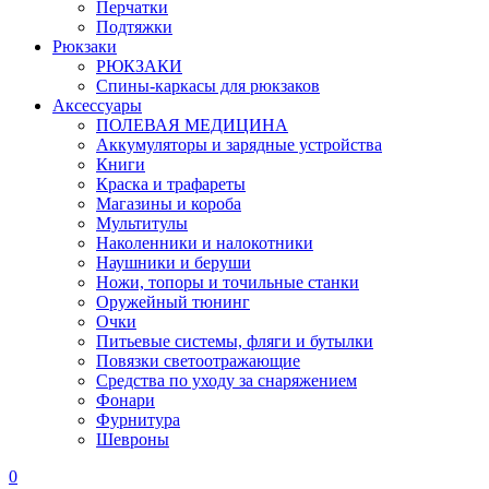
Перчатки
Подтяжки
Рюкзаки
РЮКЗАКИ
Спины-каркасы для рюкзаков
Аксессуары
ПОЛЕВАЯ МЕДИЦИНА
Аккумуляторы и зарядные устройства
Книги
Краска и трафареты
Магазины и короба
Мультитулы
Наколенники и налокотники
Наушники и беруши
Ножи, топоры и точильные станки
Оружейный тюнинг
Очки
Питьевые системы, фляги и бутылки
Повязки светоотражающие
Средства по уходу за снаряжением
Фонари
Фурнитура
Шевроны
0