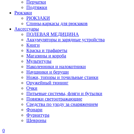
Перчатки
Подтяжки
Рюкзаки
РЮКЗАКИ
Спины-каркасы для рюкзаков
Аксессуары
ПОЛЕВАЯ МЕДИЦИНА
Аккумуляторы и зарядные устройства
Книги
Краска и трафареты
Магазины и короба
Мультитулы
Наколенники и налокотники
Наушники и беруши
Ножи, топоры и точильные станки
Оружейный тюнинг
Очки
Питьевые системы, фляги и бутылки
Повязки светоотражающие
Средства по уходу за снаряжением
Фонари
Фурнитура
Шевроны
0