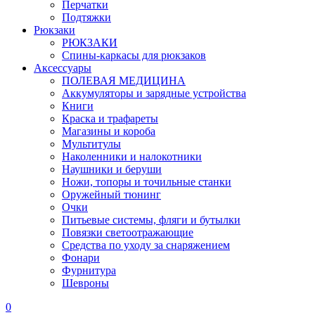
Перчатки
Подтяжки
Рюкзаки
РЮКЗАКИ
Спины-каркасы для рюкзаков
Аксессуары
ПОЛЕВАЯ МЕДИЦИНА
Аккумуляторы и зарядные устройства
Книги
Краска и трафареты
Магазины и короба
Мультитулы
Наколенники и налокотники
Наушники и беруши
Ножи, топоры и точильные станки
Оружейный тюнинг
Очки
Питьевые системы, фляги и бутылки
Повязки светоотражающие
Средства по уходу за снаряжением
Фонари
Фурнитура
Шевроны
0