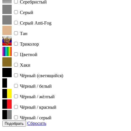
Серебристый
Серый
Серый Anti-Fog
Тан
Триколор
Цветной
Хаки
Чёрный (светящийся)
Чёрный / белый
Чёрный / жёлтый
Чёрный / красный
Чёрный / серый
Сбросить
Подобрать