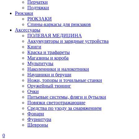
Перчатки
Подтяжки
Рюкзаки
РЮКЗАКИ
Спины-каркасы для рюкзаков
Аксессуары
ПОЛЕВАЯ МЕДИЦИНА
Аккумуляторы и зарядные устройства
Книги
Краска и трафареты
Магазины и короба
Мультитулы
Наколенники и налокотники
Наушники и беруши
Ножи, топоры и точильные станки
Оружейный тюнинг
Очки
Питьевые системы, фляги и бутылки
Повязки светоотражающие
Средства по уходу за снаряжением
Фонари
Фурнитура
Шевроны
0