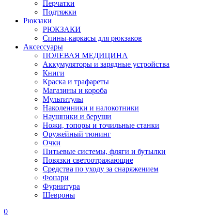
Перчатки
Подтяжки
Рюкзаки
РЮКЗАКИ
Спины-каркасы для рюкзаков
Аксессуары
ПОЛЕВАЯ МЕДИЦИНА
Аккумуляторы и зарядные устройства
Книги
Краска и трафареты
Магазины и короба
Мультитулы
Наколенники и налокотники
Наушники и беруши
Ножи, топоры и точильные станки
Оружейный тюнинг
Очки
Питьевые системы, фляги и бутылки
Повязки светоотражающие
Средства по уходу за снаряжением
Фонари
Фурнитура
Шевроны
0