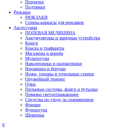
Перчатки
Подтяжки
Рюкзаки
РЮКЗАКИ
Спины-каркасы для рюкзаков
Аксессуары
ПОЛЕВАЯ МЕДИЦИНА
Аккумуляторы и зарядные устройства
Книги
Краска и трафареты
Магазины и короба
Мультитулы
Наколенники и налокотники
Наушники и беруши
Ножи, топоры и точильные станки
Оружейный тюнинг
Очки
Питьевые системы, фляги и бутылки
Повязки светоотражающие
Средства по уходу за снаряжением
Фонари
Фурнитура
Шевроны
0