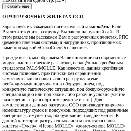
Показывать на одной стр.
Показать ещё
О РАЗГРУЗОЧНЫХ ЖИЛЕТАХ ССО
Здравствуйте уважаемый посетитель сайта
sso-mil.ru.
Если
Вы хотите купить разгрузку, Вы зашли на нужный сайт. В
этом разделе мы расскажем Вам о разгрузочных жилетах, РПС
(ременно-плечевая система) и нагрудниках, производимых
нами под маркой «СоюзСпецОснащение».
Прежде всего, мы обращаем Ваше внимание на современные
модульные тактические разгрузки, оснащённые крепёжным
стандартом PALS/MOLLE. Как известно, данная крепёжная
система позволяет, практически без ограничений,
самостоятельно оснащать свою разгрузку всеми
необходимыми подсумками и оборудованием, под
конкретную тактическую ситуацию, под боевую/оружейную
специализацию или под какие-либо рабочие условия (частое
нахождение в транспортном средстве и т. п.). Для
комплектации данных разгрузок ССО производит широкую
номенклатуру сумок и подсумков, подходящих под различные
боеприпасы, имущество, оборудование и медикаменты. К
данной категории разгрузочных систем относятся наши
жилеты «Нукер», «Нерпа MOLLE», «жилет-основа MOLLE»