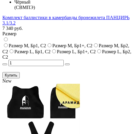
Чёрный
(СВМПЭ)
Комплект баллистики в камербанды бронежилета ПАНЦИРЬ
3.1/3.2
7 340 руб.
Размер
Размер M, Бр1, С2
Размер M, Бр1+, С2
Размер M, Бр2,
С2
Размер L, Бр1, С2
Размер L, Бр1+, С2
Размер L, Бр2,
С2
Купить
New