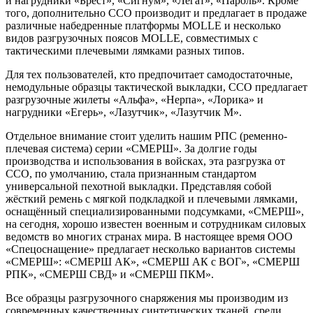
и нагрудники «Брест», «Сигнум», «Легат», «Пароль». Кроме
того, дополнительно ССО производит и предлагает в продаже
различные набедренные платформы MOLLE и несколько
видов разгрузочных поясов MOLLE, совместимых с
тактическими плечевыми лямками разных типов.
Для тех пользователей, кто предпочитает самодостаточные,
немодульные образцы тактической выкладки, ССО предлагает
разгрузочные жилеты «Альфа», «Нерпа», «Лорика» и
нагрудники «Егерь», «Лазутчик», «Лазутчик М».
Отдельное внимание стоит уделить нашим РПС (ременно-
плечевая система) серии «СМЕРШ». За долгие годы
производства и использования в войсках, эта разгрузка от
ССО, по умолчанию, стала признанным стандартом
универсальной пехотной выкладки. Представляя собой
жёсткий ремень с мягкой подкладкой и плечевыми лямками,
оснащённый специализированными подсумками, «СМЕРШ»,
на сегодня, хорошо известен военным и сотрудникам силовых
ведомств во многих странах мира. В настоящее время ООО
«Спецоснащение» предлагает несколько вариантов системы
«СМЕРШ»: «СМЕРШ АК», «СМЕРШ АК с ВОГ», «СМЕРШ
РПК», «СМЕРШ СВД» и «СМЕРШ ПКМ».
Все образцы разгрузочного снаряжения мы производим из
современных качественных синтетических тканей, среди