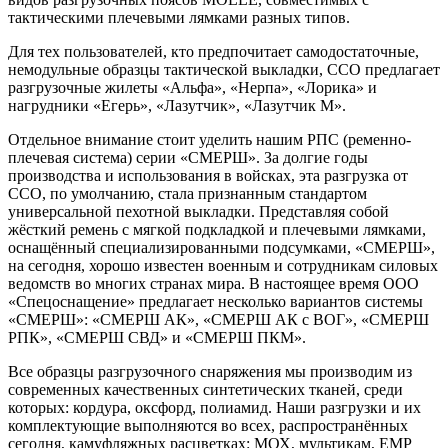
тактическими плечевыми лямками разных типов.
Для тех пользователей, кто предпочитает самодостаточные,
немодульные образцы тактической выкладки, ССО предлагает
разгрузочные жилеты «Альфа», «Нерпа», «Лорика» и
нагрудники «Егерь», «Лазутчик», «Лазутчик М».
Отдельное внимание стоит уделить нашим РПС (ременно-
плечевая система) серии «СМЕРШ». За долгие годы
производства и использования в войсках, эта разгрузка от
ССО, по умолчанию, стала признанным стандартом
универсальной пехотной выкладки. Представляя собой
жёсткий ремень с мягкой подкладкой и плечевыми лямками,
оснащённый специализированными подсумками, «СМЕРШ»,
на сегодня, хорошо известен военным и сотрудникам силовых
ведомств во многих странах мира. В настоящее время ООО
«Спецоснащение» предлагает несколько вариантов системы
«СМЕРШ»: «СМЕРШ АК», «СМЕРШ АК с ВОГ», «СМЕРШ
РПК», «СМЕРШ СВД» и «СМЕРШ ПКМ».
Все образцы разгрузочного снаряжения мы производим из
современных качественных синтетических тканей, среди
которых: кордура, оксфорд, полиамид. Наши разгрузки и их
комплектующие выполняются во всех, распространённых
сегодня, камуфляжных расцветках: МОХ, мультикам, ЕМР