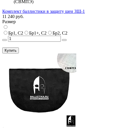
(СВМПЭ)
Комплект баллистики в защиту шеи ЗШ-1
11 240 руб.
Размер
Бр1, С2
Бр1+, С2
Бр2, С2
Купить