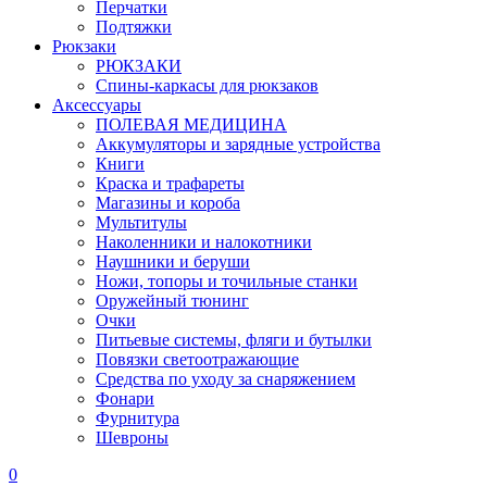
Перчатки
Подтяжки
Рюкзаки
РЮКЗАКИ
Спины-каркасы для рюкзаков
Аксессуары
ПОЛЕВАЯ МЕДИЦИНА
Аккумуляторы и зарядные устройства
Книги
Краска и трафареты
Магазины и короба
Мультитулы
Наколенники и налокотники
Наушники и беруши
Ножи, топоры и точильные станки
Оружейный тюнинг
Очки
Питьевые системы, фляги и бутылки
Повязки светоотражающие
Средства по уходу за снаряжением
Фонари
Фурнитура
Шевроны
0