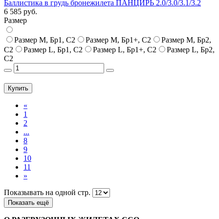
Баллистика в грудь бронежилета ПАНЦИРЬ 2.0/3.0/3.1/3.2
6 585 руб.
Размер
Размер M, Бр1, С2
Размер M, Бр1+, С2
Размер M, Бр2,
С2
Размер L, Бр1, С2
Размер L, Бр1+, С2
Размер L, Бр2,
С2
Купить
«
1
2
...
8
9
10
11
»
Показывать на одной стр.
Показать ещё