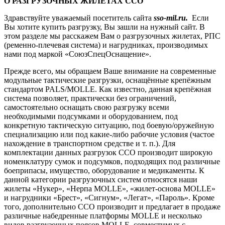
О РАЗГРУЗОЧНЫХ ЖИЛЕТАХ ССО
Здравствуйте уважаемый посетитель сайта
sso-mil.ru.
Если
Вы хотите купить разгрузку, Вы зашли на нужный сайт. В
этом разделе мы расскажем Вам о разгрузочных жилетах, РПС
(ременно-плечевая система) и нагрудниках, производимых
нами под маркой «СоюзСпецОснащение».
Прежде всего, мы обращаем Ваше внимание на современные
модульные тактические разгрузки, оснащённые крепёжным
стандартом PALS/MOLLE. Как известно, данная крепёжная
система позволяет, практически без ограничений,
самостоятельно оснащать свою разгрузку всеми
необходимыми подсумками и оборудованием, под
конкретную тактическую ситуацию, под боевую/оружейную
специализацию или под какие-либо рабочие условия (частое
нахождение в транспортном средстве и т. п.). Для
комплектации данных разгрузок ССО производит широкую
номенклатуру сумок и подсумков, подходящих под различные
боеприпасы, имущество, оборудование и медикаменты. К
данной категории разгрузочных систем относятся наши
жилеты «Нукер», «Нерпа MOLLE», «жилет-основа MOLLE»
и нагрудники «Брест», «Сигнум», «Легат», «Пароль». Кроме
того, дополнительно ССО производит и предлагает в продаже
различные набедренные платформы MOLLE и несколько
видов разгрузочных поясов MOLLE, совместимых с