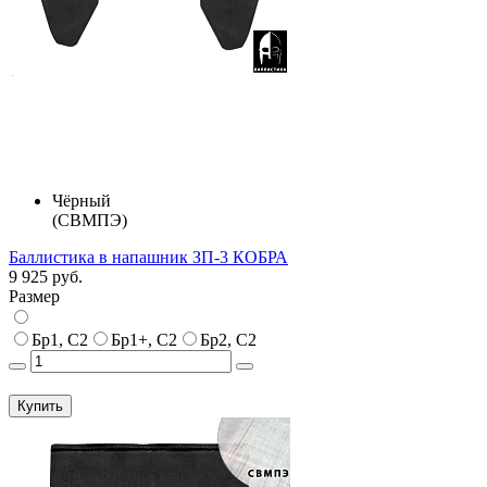
Чёрный
(СВМПЭ)
Баллистика в напашник ЗП-3 КОБРА
9 925 руб.
Размер
Бр1, С2
Бр1+, С2
Бр2, С2
Купить