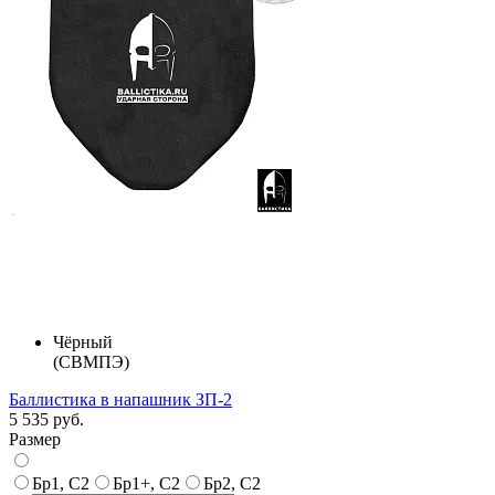
Чёрный
(СВМПЭ)
Баллистика в напашник ЗП-2
5 535 руб.
Размер
Бр1, С2
Бр1+, С2
Бр2, С2