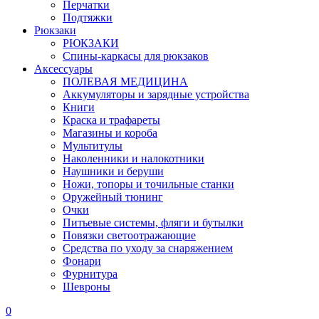
Перчатки
Подтяжки
Рюкзаки
РЮКЗАКИ
Спины-каркасы для рюкзаков
Аксессуары
ПОЛЕВАЯ МЕДИЦИНА
Аккумуляторы и зарядные устройства
Книги
Краска и трафареты
Магазины и короба
Мультитулы
Наколенники и налокотники
Наушники и беруши
Ножи, топоры и точильные станки
Оружейный тюнинг
Очки
Питьевые системы, фляги и бутылки
Повязки светоотражающие
Средства по уходу за снаряжением
Фонари
Фурнитура
Шевроны
0