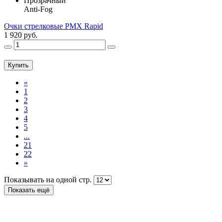
Прозрачный
Anti-Fog
Очки стрелковые PMX Rapid
1 920 руб.
Купить
«
1
2
3
4
5
...
21
22
»
Показывать на одной стр.
Показать ещё