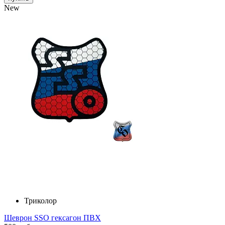
New
Триколор
Шеврон SSO гексагон ПВХ