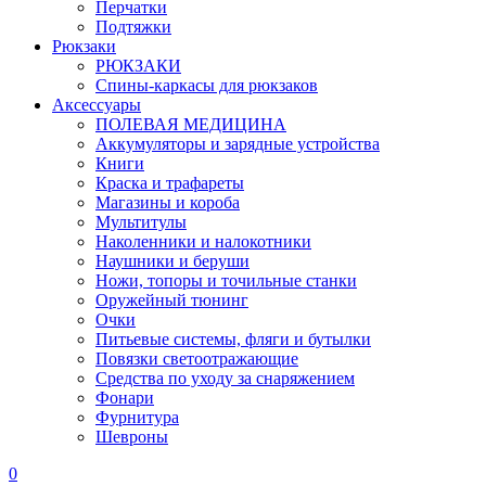
Перчатки
Подтяжки
Рюкзаки
РЮКЗАКИ
Спины-каркасы для рюкзаков
Аксессуары
ПОЛЕВАЯ МЕДИЦИНА
Аккумуляторы и зарядные устройства
Книги
Краска и трафареты
Магазины и короба
Мультитулы
Наколенники и налокотники
Наушники и беруши
Ножи, топоры и точильные станки
Оружейный тюнинг
Очки
Питьевые системы, фляги и бутылки
Повязки светоотражающие
Средства по уходу за снаряжением
Фонари
Фурнитура
Шевроны
0